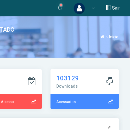
Sair
STADO
Início
103129
Downloads
e Acesso
Acessados