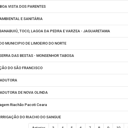
BOA VISTA DOS PARENTES
AMBIENTAL E SANITÁRIA
BANABUIÚ, TOCO, LAGOA DA PEDRA E VARZEA - JAGUARETAMA
DO MUNICIPIO DE LIMOEIRO DO NORTE
 SERRA DAS BESTAS - MONSENHOR TABOSA
ÇÃO DO SÃO FRANCISCO
 ADUTORA
 ADUTORA DE NOVA OLINDA
ragem Riachão Pacoti Ceara
IRRIGAÇÃO DO RIACHO DO SANGUE
Anterior
3
4
5
6
7
8
9
10