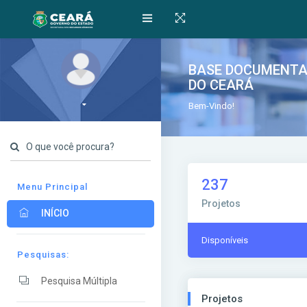
BASE DOCUMENTAL
DO CEARÁ
Bem-Vindo!
O que você procura?
237
Menu Principal
Projetos
INÍCIO
Disponíveis
Pesquisas:
Pesquisa Múltipla
Projetos