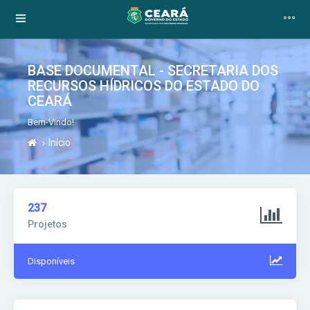
BASE DOCUMENTAL - SECRETARIA DOS
RECURSOS HÍDRICOS DO ESTADO DO
CEARÁ
Bem-Vindo!
Início
237
Projetos
Disponíveis